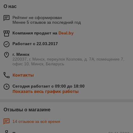
О нас
Воздействие ультрафиолета ведет к тому, что уже в
первые месяцы после покупки дерево темнеет и
Рейтинг не сформирован
выглядит несвежим;
Менее 5 отзывов за последний год
Рассыхание ведет к быстрому появлению трещин.
Компания продает на
Deal.by
Правильный уход способен сохранить вашу мебель в новом
состоянии на протяжении многих лет.
Масло для пропитки
Работает с 22.03.2017
на основе полиненасыщенных жирных кислот
предотвратит потемнение деревянной мебели
г. Минск
вследствие воздействия солнечных лучей.
В то же
220037, г. Минск, переулок Козлова, д. 7А, помещение 7,
время, оно обеспечит сохранение естественного уровня
офис 10, Минск, Беларусь
влажности, препятствуя чрезмерному пересыханию.
Контакты
Как защитить от негативных
воздействий деревянные лестницы
Сегодня работает с 09:00 до 18:00
Показать весь график работы
Но не только деревянная мебель нуждается в правильной
заботе. Деревянные лестницы в коттеджах, садовых домиках
и хозяйственных строениях, как правило, сильно
Отзывы о магазине
подвержены деформации:
На них быстро появляются механические
14 отзывов за всё время
повреждения: царапины и трещины. Древесина под
воздействием силы тяжести сначала прогибается, а