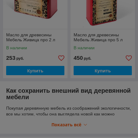
Масло для древесины
Масло для древесины
Мебель Живица про 2 л
Мебель Живица про 5 л
В наличии
В наличии
253
450
руб.
руб.
Купить
Купить
Как сохранить внешний вид деревянной
мебели
Покупая деревянную мебель из соображений экологичности,
все мы хотим, чтобы она выглядела новой как можно
дольше, даже если планируем обставить ею всего лишь
Показать всё
дачный домик. Но, к сожалению, буквально после года
эксплуатации деревянные изделия теряют свой внешний
вид: