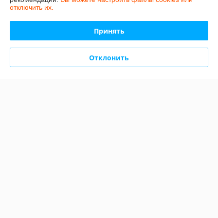
отключить их.
Доставка и оплата
Принять
График работы
Отклонить
Полная версия сайта
Политика обработки cookies
Сайт создан на платформе Deal.by
Информация для покупателя
Индивидуальный предприниматель:
Индивидуальный
предприниматель Малофеева Наталья Николаевна
220051,г.Минск,ул.Громова,д.28,кв.16
Регистрационный номер ЕГР: 191955255
УНП: 191955255