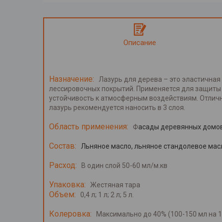
Описание
Назначение:
Лазурь для дерева – это эластичная 
лессировочных покрытий. Применяется для защиты п
устойчивость к атмосферным воздействиям. Отлично
лазурь рекомендуется наносить в 3 слоя.
Область применения:
Ф
асады деревянных домов, 
Состав:
Льняное масло, льняное стандолевое масл
Расход:
В один слой 50-60 мл/м.кв
Упаковка:
Жестяная тара
Объем:
0,4 л; 1 л; 2 л; 5 л.
Колеровка:
Максимально до 40% (100-150 мл на 1 