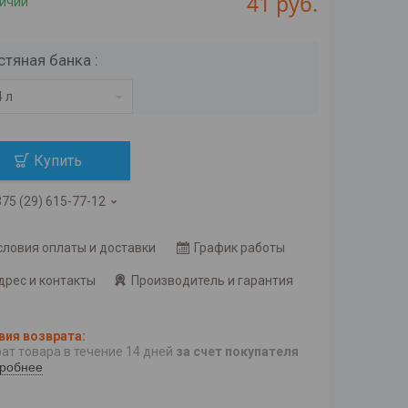
41
руб.
личии
стяная банка
:
4 л
Купить
75 (29) 615-77-12
словия оплаты и доставки
График работы
дрес и контакты
Производитель и гарантия
ат товара в течение 14 дней
за счет покупателя
робнее