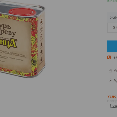
В на
Же
0.
+3
У
А
возвр
Под