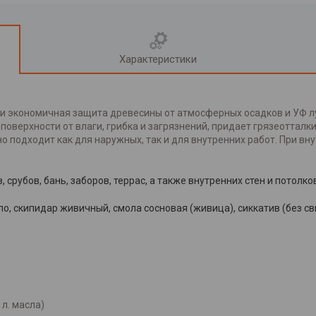
Характеристики
и экономичная защита древесины от атмосферных осадков и УФ лу
оверхности от влаги, грибка и загрязнений, придает грязеоттал
 подходит как для наружных, так и для внутренних работ. При вну
срубов, бань, заборов, террас, а также внутренних стен и потолко
о, скипидар живичный, смола сосновая (живица), сиккатив (без св
л. масла)