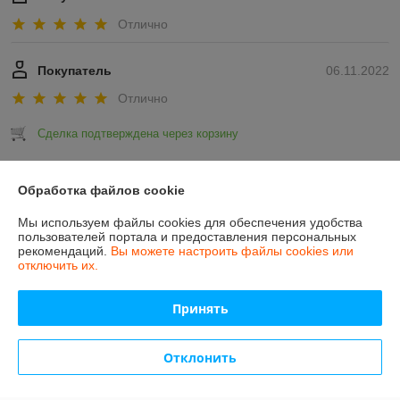
Отлично
Покупатель
06.11.2022
Отлично
Сделка подтверждена через корзину
Показать все отзывы
Обработка файлов cookie
Мы используем файлы cookies для обеспечения удобства
пользователей портала и предоставления персональных
О нас
рекомендаций.
Вы можете настроить файлы cookies или
отключить их.
Контакты
Принять
Доставка и оплата
Отклонить
График работы