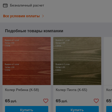
Безналичный расчет
Все условия оплаты
Подобные товары компании
Колер Рябина (К-58)
Колер Пихта (К-65)
Кол
65
65
65
руб.
руб.
Купить
Купить