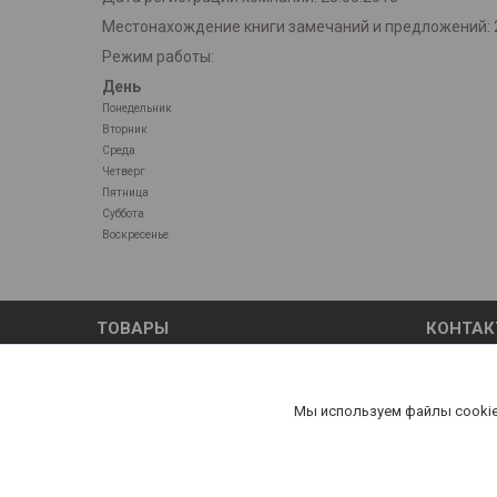
Местонахождение книги замечаний и предложений: 220
Режим работы:
День
Понедельник
Вторник
Среда
Четверг
Пятница
Суббота
Воскресенье
ТОВАРЫ
КОНТА
Масла и воски для древесины
контакты
Мы используем файлы cookie
Наличие документов