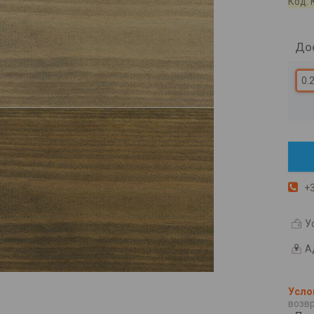
Код:
Дос
0.
+3
У
А
возвр