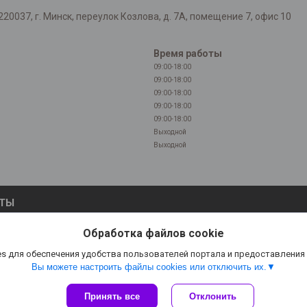
037, г. Минск, переулок Козлова, д. 7А, помещение 7, офис 10
Время работы
09:00-18:00
09:00-18:00
09:00-18:00
09:00-18:00
09:00-18:00
Выходной
Выходной
КТЫ
Обработка файлов cookie
s для обеспечения удобства пользователей портала и предоставления
Вы можете настроить файлы cookies или отключить их.
Принять все
Отклонить
Сайт создан на платформе Deal.by