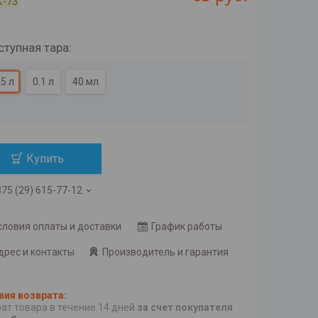
К-73
тупная тара
:
25 л
0.1 л
40 мл
Купить
75 (29) 615-77-12
словия оплаты и доставки
График работы
дрес и контакты
Производитель и гарантия
ат товара в течение 14 дней
за счет покупателя